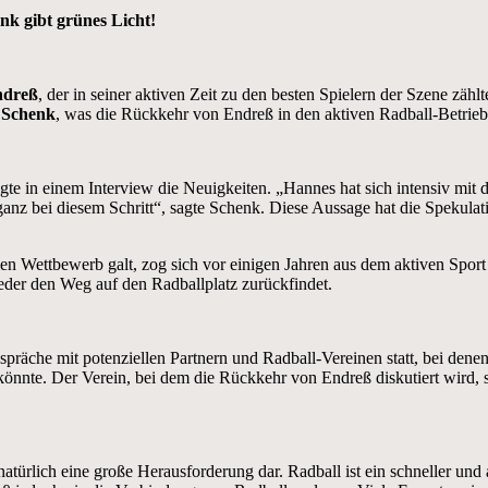
k gibt grünes Licht!
ndreß
, der in seiner aktiven Zeit zu den besten Spielern der Szene zähl
. Schenk
, was die Rückkehr von Endreß in den aktiven Radball-Betrieb b
gte in einem Interview die Neuigkeiten. „Hannes hat sich intensiv mit 
 ganz bei diesem Schritt“, sagte Schenk. Diese Aussage hat die Speku
nalen Wettbewerb galt, zog sich vor einigen Jahren aus dem aktiven Spo
eder den Weg auf den Radballplatz zurückfindet.
spräche mit potenziellen Partnern und Radball-Vereinen statt, bei den
önnte. Der Verein, bei dem die Rückkehr von Endreß diskutiert wird, so
türlich eine große Herausforderung dar. Radball ist ein schneller und 