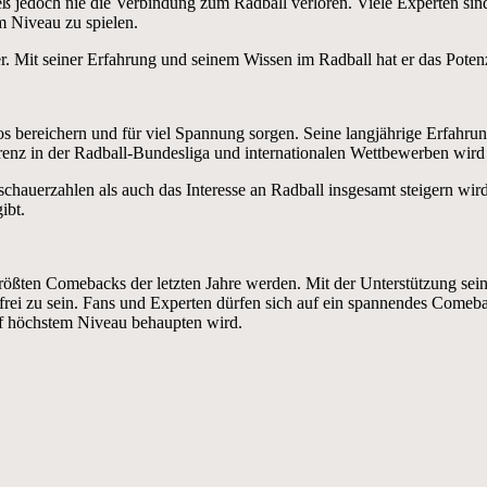
reß jedoch nie die Verbindung zum Radball verloren. Viele Experten sind
m Niveau zu spielen.
er. Mit seiner Erfahrung und seinem Wissen im Radball hat er das Potenz
ereichern und für viel Spannung sorgen. Seine langjährige Erfahrung,
renz in der Radball-Bundesliga und internationalen Wettbewerben wird
hauerzahlen als auch das Interesse an Radball insgesamt steigern wird
ibt.
ßten Comebacks der letzten Jahre werden. Mit der Unterstützung sein
ei zu sein. Fans und Experten dürfen sich auf ein spannendes Comeback
uf höchstem Niveau behaupten wird.