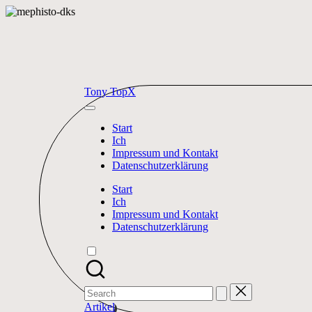
Skip
to
content
Tony TopX
Start
Ich
Impressum und Kontakt
Datenschutzerklärung
Start
Ich
Impressum und Kontakt
Datenschutzerklärung
Search
for:
Artikel