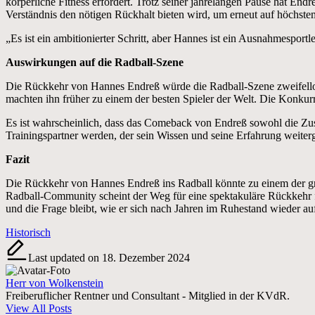
körperliche Fitness erfordert. Trotz seiner jahrelangen Pause hat End
Verständnis den nötigen Rückhalt bieten wird, um erneut auf höchste
„Es ist ein ambitionierter Schritt, aber Hannes ist ein Ausnahmesportl
Auswirkungen auf die Radball-Szene
Die Rückkehr von Hannes Endreß würde die Radball-Szene zweifellos b
machten ihn früher zu einem der besten Spieler der Welt. Die Konkur
Es ist wahrscheinlich, dass das Comeback von Endreß sowohl die Zusc
Trainingspartner werden, der sein Wissen und seine Erfahrung weiterg
Fazit
Die Rückkehr von Hannes Endreß ins Radball könnte zu einem der grö
Radball-Community scheint der Weg für eine spektakuläre Rückkehr fr
und die Frage bleibt, wie er sich nach Jahren im Ruhestand wieder a
Tags:
Historisch
Last updated on 18. Dezember 2024
Herr von Wolkenstein
Freiberuflicher Rentner und Consultant - Mitglied in der KVdR.
View All Posts