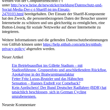
werden von der Computerzeitschrift c’t
unter
http://www.heise.de/newsticker/meldung/Datenschutz-und-
Social-Media-Der-c-t-Shariff-ist-im-Einsatz-
2470103.html
bereitgehalten. Der Einsatz der Shariff-Komponente
hat den Zweck, die personenbezogenen Daten der Besucher unserer
Internetseite zu schützen und uns gleichzeitig zu ermöglichen, eine
Button-Lösung für soziale Netzwerke auf dieser Internetseite zu
integrieren.
Weitere Informationen und die geltenden Datenschutzbestimmungen
von GitHub können unter
https://help.github.com/articles/github-
privacy-policy/
abgerufen werden.
Neuer Artikel
Ein Betriebsausflug ins Gillette Stadium – mit
Stadionführung, Gruppenfoto und anschließendem Rückflug.
Apokalypse in der Bratwurstmanufaktur
Fetter Fritz Luxus-Brutzler und das Hähnchen
Sensation – Hannes Endreß vor Comeback?
Kein Aprilscherz! Der Bund Deutscher Radfahrer (BDR) hat
tatsächlich beschlossen, sich in German Cycling
umzubenennen.
Neueste Kommentare