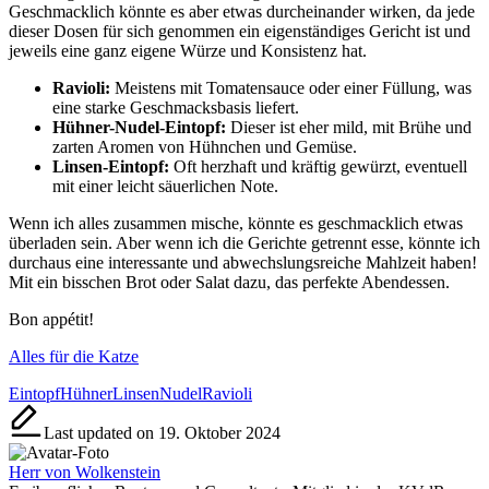
Geschmacklich könnte es aber etwas durcheinander wirken, da jede
dieser Dosen für sich genommen ein eigenständiges Gericht ist und
jeweils eine ganz eigene Würze und Konsistenz hat.
Ravioli:
Meistens mit Tomatensauce oder einer Füllung, was
eine starke Geschmacksbasis liefert.
Hühner-Nudel-Eintopf:
Dieser ist eher mild, mit Brühe und
zarten Aromen von Hühnchen und Gemüse.
Linsen-Eintopf:
Oft herzhaft und kräftig gewürzt, eventuell
mit einer leicht säuerlichen Note.
Wenn ich alles zusammen mische, könnte es geschmacklich etwas
überladen sein. Aber wenn ich die Gerichte getrennt esse, könnte ich
durchaus eine interessante und abwechslungsreiche Mahlzeit haben!
Mit ein bisschen Brot oder Salat dazu, das perfekte Abendessen.
Bon appétit!
Alles für die Katze
Tags:
Eintopf
Hühner
Linsen
Nudel
Ravioli
Last updated on 19. Oktober 2024
Herr von Wolkenstein