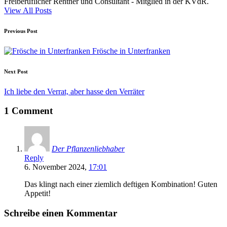
Freiberuflicher Rentner und Consultant - Mitglied in der KVdR.
View All Posts
Post
Previous Post
navigation
Frösche in Unterfranken
Next Post
Ich liebe den Verrat, aber hasse den Verräter
1 Comment
Der Pflanzenliebhaber
Reply
6. November 2024,
17:01
Das klingt nach einer ziemlich deftigen Kombination! Guten
Appetit!
Schreibe einen Kommentar