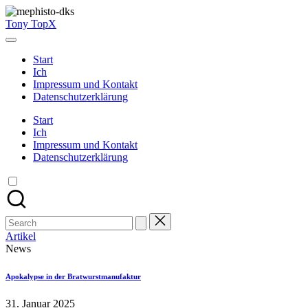
Skip
to
Tony TopX
content
Start
Ich
Impressum und Kontakt
Datenschutzerklärung
Start
Ich
Impressum und Kontakt
Datenschutzerklärung
Search
for:
Artikel
News
Apokalypse in der Bratwurstmanufaktur
31. Januar 2025