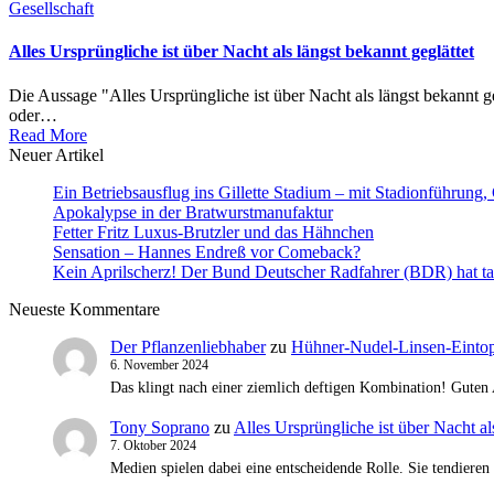
Posted
Gesellschaft
in
Alles Ursprüngliche ist über Nacht als längst bekannt geglättet
Die Aussage "Alles Ursprüngliche ist über Nacht als längst bekannt geg
oder…
Read More
Neuer Artikel
Ein Betriebsausflug ins Gillette Stadium – mit Stadionführun
Apokalypse in der Bratwurstmanufaktur
Fetter Fritz Luxus-Brutzler und das Hähnchen
Sensation – Hannes Endreß vor Comeback?
Kein Aprilscherz! Der Bund Deutscher Radfahrer (BDR) hat ta
Neueste Kommentare
Der Pflanzenliebhaber
zu
Hühner-Nudel-Linsen-Eintop
6. November 2024
Das klingt nach einer ziemlich deftigen Kombination! Guten 
Tony Soprano
zu
Alles Ursprüngliche ist über Nacht al
7. Oktober 2024
Medien spielen dabei eine entscheidende Rolle. Sie tendieren