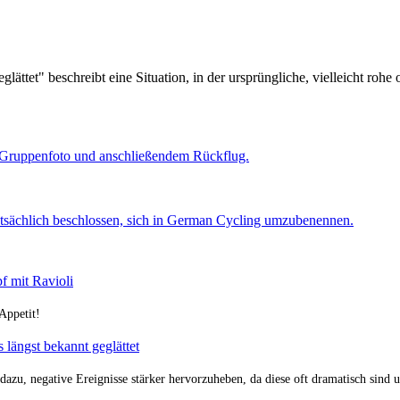
lättet" beschreibt eine Situation, in der ursprüngliche, vielleicht roh
g, Gruppenfoto und anschließendem Rückflug.
tsächlich beschlossen, sich in German Cycling umzubenennen.
f mit Ravioli
Appetit!
s längst bekannt geglättet
 dazu, negative Ereignisse stärker hervorzuheben, da diese oft dramatisch sind