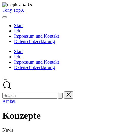
Skip
to
Tony TopX
content
Start
Ich
Impressum und Kontakt
Datenschutzerklärung
Start
Ich
Impressum und Kontakt
Datenschutzerklärung
Search
for:
Artikel
Konzepte
News